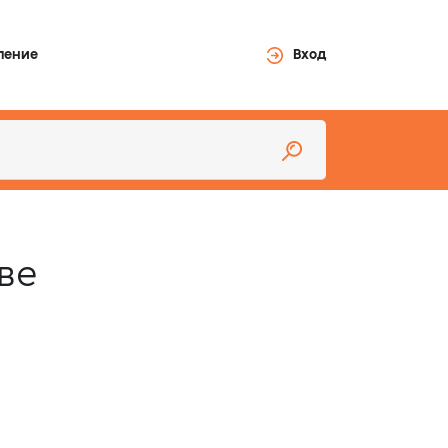
ление
Вход
ве